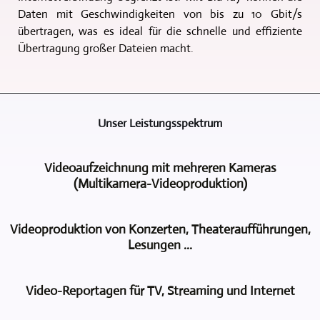
Daten mit Geschwindigkeiten von bis zu 10 Gbit/s
übertragen, was es ideal für die schnelle und effiziente
Übertragung großer Dateien macht.
Unser Leistungsspektrum
Videoaufzeichnung mit mehreren Kameras
(Multikamera-Videoproduktion)
Videoproduktion
Videoproduktion von Konzerten, Theateraufführungen,
und
Lesungen ...
Multimedia
Freyburg
Bei
bietet
Video-Reportagen für TV, Streaming und Internet
der
Ihnen
Videoaufzeichnung
die