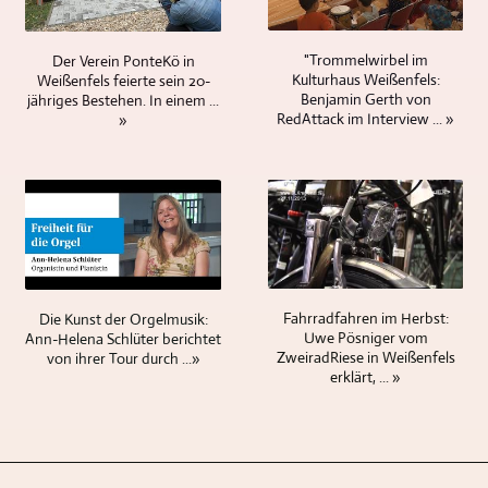
möglichen
elektronischen
und
Je
Themen
Bauteile
eingebunden.
nach
TV-
"Trommelwirbel im
Der Verein PonteKö in
enthalten,
Videomaterial
dem
Beiträge
Kulturhaus Weißenfels:
Weißenfels feierte sein 20-
fehlt
aus
ob
und
Benjamin Gerth von
jähriges Bestehen. In einem ...
diese
ihren
es
Video-
RedAttack im Interview ... »
»
potentielle
oder
sich
Reportagen
Schwachstelle
fremden
um
produzieren
und
Quellen
eine
können.
Ursache
kann
Veranstaltung
für
unkompliziert
mit
Datenverluste.
eingebunden
Publikum
Als
werden.
handelt,
Erinnerung,
Es
können
Fahrradfahren im Herbst:
Die Kunst der Orgelmusik:
zum
ist
auch
Uwe Pösniger vom
Ann-Helena Schlüter berichtet
Verschenken
auch
hier
ZweiradRiese in Weißenfels
von ihrer Tour durch ...»
oder
erklärt, ... »
möglich,
fernsteuerbare
auch
die
Kameras
den
Tonspuren
zum
Verkauf
von
Einsatz
sind
Konzertaufzeichnungen
kommen.