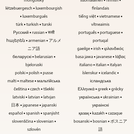
lëtzebuergesch ▪ luxembourgish
finlandais
▪ luxemburgués
tiếng việt ▪ vietnamese ▪
türk ▪ turkish ▪ turski
vítneaimis
Русский ▪ russian ▪ रूसी
português ▪ portuguese ▪
հայերեն ▪ armenian ▪ アルメ
portuqal
ニア語
gaeilge ▪ irish ▪ ιρλανδικός
беларускі ▪ belarusian ▪
basa jawa ▪ javanese ▪ Ιάβας
bjeloruski
italiano ▪ italian ▪ italyan
polski ▪ polish ▪ pusse
íslenskur ▪ icelandic ▪
malti ▪ maltese ▪ мальтійська
ісландська
čeština ▪ czech ▪ tšekki
Ελληνικά ▪ greek ▪ grécky
latviski ▪ latvian ▪ latvjan
українська ▪ ukrainian ▪
日本 ▪ japanese ▪ japanski
украінскі
español ▪ spanish ▪ spanjisht
қазақ ▪ kazakh ▪ cazaque
slovenščina ▪ slovenian ▪
bosanski ▪ bosnian ▪ ボスニア
szlovén
語