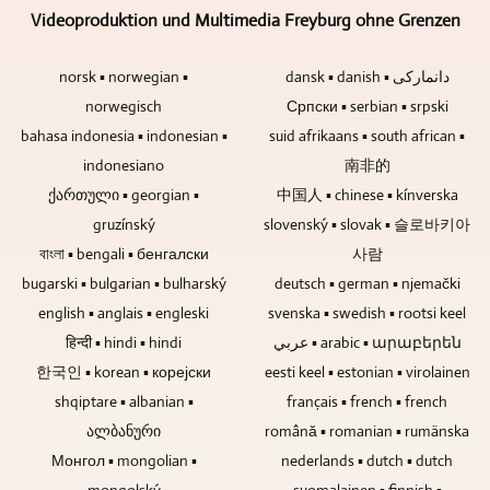
Blu-
zu
Auf
Videoproduktion und Multimedia Freyburg ohne Grenzen
ray-
bearbeiten,
Motorschwenkneiger
Discs,
zu
kann
norsk ▪ norwegian ▪
dansk ▪ danish ▪ دانمارکی
DVDs
mischen
verzichtet
und
norwegisch
und
Српски ▪ serbian ▪ srpski
werden,
CDs
zu
wenn
bahasa indonesia ▪ indonesian ▪
suid afrikaans ▪ south african ▪
für
mastern.
es
indonesiano
南非的
Musik
sich
ქართული ▪ georgian ▪
中国人 ▪ chinese ▪ kínverska
und
um
gruzínský
Video
slovenský ▪ slovak ▪ 슬로바키아
Gesprächsrunden
daher
ohne
বাংলা ▪ bengali ▪ бенгалски
사람
die
Publikum
bugarski ▪ bulgarian ▪ bulharský
deutsch ▪ german ▪ njemački
erste
handelt.
english ▪ anglais ▪ engleski
svenska ▪ swedish ▪ rootsi keel
Wahl.
हिन्दी ▪ hindi ▪ hindi
عربي ▪ arabic ▪ արաբերեն
한국인 ▪ korean ▪ корејски
eesti keel ▪ estonian ▪ virolainen
shqiptare ▪ albanian ▪
français ▪ french ▪ french
ალბანური
română ▪ romanian ▪ rumänska
Монгол ▪ mongolian ▪
nederlands ▪ dutch ▪ dutch
mongolský
suomalainen ▪ finnish ▪