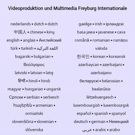
u
of
video's
harde
of
vertrouwen
mogelijk
meer
produceren
Videoproduktion und Multimedia Freyburg Internationale
schijven,
andere
we
om
camera's
in
USB-
bronnen
natuurlijk
alle
door
8K
nederlands ▪ dutch ▪ dutch
gaeilge ▪ irish ▪ ірландскі
sticks
kan
op
denkbare
slechts
/
en
eenvoudig
中国人 ▪ chinese ▪ kinų
de
basa jawa ▪ javanese ▪ cava
vakgebieden
één
UHD-
geheugenkaarten.
worden
multicamera
te
persoon
english ▪ anglais ▪ Английский
română ▪ romanian ▪ rumāņu
II
Blu-
geïntegreerd.
methode.
onderzoeken
worden
/
türk ▪ turkish ▪ اللغة التركية
valoda
ray-
Het
In
om
aangestuurd.
UHDTV2
bugarski ▪ bulgarian ▪
한국인 ▪ korean ▪ koreansk
schijven,
is
hoeverre
zo
Een
/
dvd's
Βούλγαρος
ook
azərbaycan ▪ azerbaijani ▪
het
tv-
hele
4320p.
en
mogelijk
nodig
reportages
latviski ▪ latvian ▪ latış
azerbaijano
gebeurtenis
cd's
om
is
en
kan
हिन्दी ▪ hindi ▪ hindi
беларускі ▪ belarusian ▪
hebben
de
om
videoreportages
door
magyar ▪ hungarian ▪ ungarsk
bealarúisis
deze
audiotracks
de
te
slechts
Српски ▪ serbian ▪ serbesch
niet.
lëtzebuergesch ▪
van
camera's
maken.
één
Blu-
concertopnames
op
հայերեն ▪ armenian ▪
luxembourgish ▪ luxembourgsk
persoon
ray-
te
afstand
volledig
ormiański
español ▪ spanish ▪ spanyol
schijven,
bewerken,
te
worden
slovenščina ▪ slovenian ▪
deutsch ▪ german ▪ Немецкий
dvd's
mixen
kunnen
opgenomen.
slóvenska
عربي ▪ arabic ▪ arabo
en
en
bedienen,