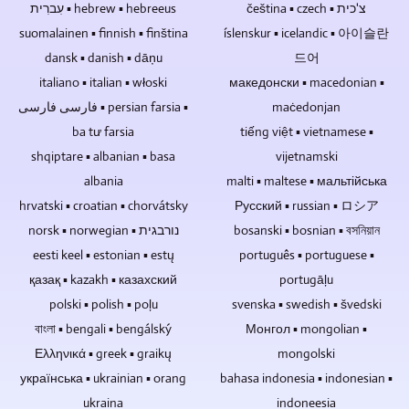
cd's
masteren.
čeština ▪ czech ▪ צ'כית
עִברִית ▪ hebrew ▪ hebreeus
hangt
zijn
af
suomalainen ▪ finnish ▪ finština
íslenskur ▪ icelandic ▪ 아이슬란
ideaal
van
dansk ▪ danish ▪ dāņu
드어
voor
of
italiano ▪ italian ▪ włoski
македонски ▪ macedonian ▪
het
het
verkopen,
فارسی فارسی ▪ persian farsia ▪
maċedonjan
een
cadeau
evenement
ba tư farsia
tiếng việt ▪ vietnamese ▪
doen
met
shqiptare ▪ albanian ▪ basa
vijetnamski
en
publiek
albania
malti ▪ maltese ▪ мальтійська
archiveren
is.
hrvatski ▪ croatian ▪ chorvátsky
Русский ▪ russian ▪ ロシア
van
Er
muziek,
norsk ▪ norwegian ▪ נורבגית
is
bosanski ▪ bosnian ▪ বসনিয়ান
video's
geen
eesti keel ▪ estonian ▪ estų
português ▪ portuguese ▪
of
motor
қазақ ▪ kazakh ▪ казахский
portugāļu
bestanden.
pan
polski ▪ polish ▪ poļu
svenska ▪ swedish ▪ švedski
tilt
বাংলা ▪ bengali ▪ bengálský
Монгол ▪ mongolian ▪
nodig
als
Ελληνικά ▪ greek ▪ graikų
mongolski
het
українська ▪ ukrainian ▪ orang
bahasa indonesia ▪ indonesian ▪
gaat
ukraina
indoneesia