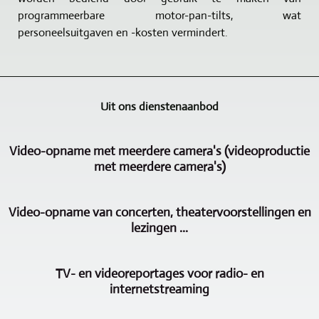
programmeerbare motor-pan-tilts, wat
personeelsuitgaven en -kosten vermindert.
Uit ons dienstenaanbod
Video-opname met meerdere camera's (videoproductie
met meerdere camera's)
Videoproductie
Video-opname van concerten, theatervoorstellingen en
met
lezingen ...
meerdere
camera's
De
is
TV- en videoreportages voor radio- en
video-
een
internetstreaming
opname
belangrijk
van
aandachtspunt