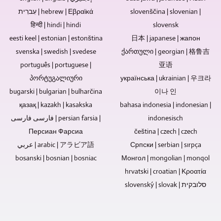
DVD,
ingin
percakapan,
עִברִית | hebrew | Εβραϊκά
slovenščina | slovenian |
dan
dikuasai,
atau
हिन्दी | hindi | hindi
slovensk
CD
kami
putaran
eesti keel | estonian | estonština
日本 | japanese | жапон
ideal
dapat
diskusi
untuk
svenska | swedish | svedese
ქართული | georgian | 格鲁吉
melakukannya
direkam
menjual,
atau
tanpa
português | portuguese |
亚语
memberikan,
Anda
penonton,
პორტუგალიური
українська | ukrainian | 우크라
atau
dapat
tidak
bugarski | bulgarian | bulharčina
이나 인
mengarsipkan
menyediakannya
perlu
қазақ | kazakh | kasakska
bahasa indonesia | indonesian |
musik
sebagai
ada
dan
file.
فارسی فارسی | persian farsia |
motor
indonesisch
video.
pan
Персиан Фарсиа
čeština | czech | czech
tilt.
عربي | arabic | アラビア語
Српски | serbian | sırpça
bosanski | bosnian | bosniac
Монгол | mongolian | monqol
hrvatski | croatian | Κροατία
slovenský | slovak | סלובקית