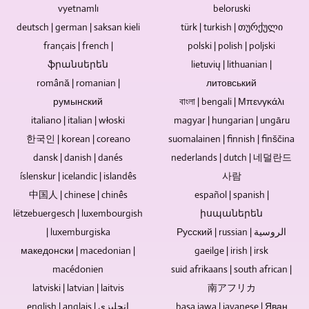
Blu-
dan
Tergantung
hampir
vyetnamlı
beloruski
ray,
diintegrasikan.
pada
semua
deutsch | german | saksan kieli
türk | turkish | თურქული
DVD,
Anda
apakah
topik.
français | french |
polski | polish | poljski
dan
juga
itu
CD
dapat
ֆրանսերեն
sebuah
lietuvių | lithuanian |
tidak
mengirimkan
acara
română | romanian |
литовський
mengandung
materi
dengan
румынский
বাংলা | bengali | Μπενγκάλι
komponen
gambar,
penonton,
italiano | italian | włoski
magyar | hungarian | ungāru
elektronik,
teks,
kamera
potensi
한국인 | korean | coreano
video,
suomalainen | finnish | finščina
yang
kerentanan
dan
dikendalikan
dansk | danish | danés
nederlands | dutch | 네덜란드
dan
audio
dari
íslenskur | icelandic | islandês
사람
penyebab
yang
jarak
中国人 | chinese | chinês
español | spanish |
hilangnya
ada.
jauh
lëtzebuergesch | luxembourgish
data
իսպաներեն
Jika,
juga
ini
misalnya,
dapat
| luxemburgiska
Русский | russian | الروسية
tidak
trek
digunakan
македонски | macedonian |
gaeilge | irish | irsk
ada.
audio
di
macédonien
suid afrikaans | south african |
Cakram
dari
sini.
latviski | latvian | laitvis
南アフリカ
Blu-
rekaman
Jika
ray,
konser
english | anglais | إنجليزي
basa jawa | javanese | Яван
wawancara,