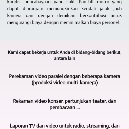
kondisi pencahayaan yang sulit. Pan-tilt motor yang
dapat diprogram memungkinkan kendali jarak jauh
kamera dan dengan demikian berkontribusi untuk
mengurangi biaya dengan meminimalkan biaya personel.
Kami dapat bekerja untuk Anda di bidang-bidang berikut,
antara lain
Perekaman video paralel dengan beberapa kamera
(produksi video multi-kamera)
Bidang
Rekaman video konser, pertunjukan teater, dan
kegiatan
pembacaan ...
utama
Videoproduktion
Untuk
und
Laporan TV dan video untuk radio, streaming, dan
perekaman
Multimedia