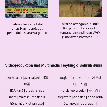
Blu-
trek
situasi
tangan,
cara
untuk
ray
audio.
wawancara
dan
hanya
menghasilkan
memiliki
Jika
atau
banyak
dari
video
keunggulan
bahan
percakapan
lagi.
satu
dalam
yang
teks
Aksi bola tangan di distrik
Sebuah bencana total
di
Karena
titik
8K
Burgenland: Laporan TV
dihasilkan - pendapat
tidak
dan
mana
pengalaman
pusat.
/
tentang pertandingan WHV
penduduk - suara warga ... »
ada
gambar
beberapa
kami
5
UHD-
91 melawan Post SV di ... »
duanya.
tambahan
orang
yang
dan
II
Umur
akan
ambil
luas,
lebih
/
simpan
diintegrasikan,
bagian,
kami
banyak
UHDTV2
stik
ini
kami
dapat
kamera
/
USB,
tidak
secara
menghasilkan
dapat
4320p.
Videoproduktion und Multimedia Freyburg di seluruh dunia
kartu
menjadi
alami
laporan
dioperasikan
memori,
masalah.
mengandalkan
TV
oleh
dan
Logo
metode
dan
azərbaycan | azerbaijani | 阿塞
satu
հայերեն | armenian | 아르메
hard
dan
multi-
laporan
orang.
拜疆
니아 사람
drive
uraian
kamera
video
Kameramen
Ελληνικά | greek | greek
norsk | norwegian | নরওয়েজীয়
terbatas.
juga
yang
untuk
tambahan
Karena
malti | maltese | maltiečių
shqiptare | albanian | албанець
dapat
telah
Anda
tidak
disk
dirancang
terbukti.
tiếng việt | vietnamese |
tentang
беларускі | belarusian |
diperlukan.