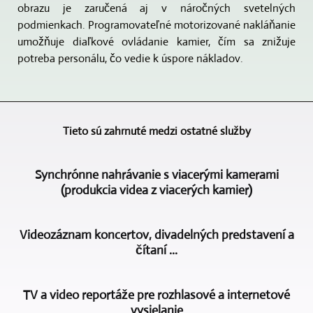
obrazu je zaručená aj v náročných svetelných
podmienkach. Programovateľné motorizované nakláňanie
umožňuje diaľkové ovládanie kamier, čím sa znižuje
potreba personálu, čo vedie k úspore nákladov.
Tieto sú zahrnuté medzi ostatné služby
Synchrónne nahrávanie s viacerými kamerami
(produkcia videa z viacerých kamier)
Produkcia
Videozáznam koncertov, divadelných predstavení a
videa
čítaní ...
z
viacerých
Videozáznam
kamier
TV a video reportáže pre rozhlasové a internetové
koncertov,
je
vysielanie
divadelných
hlavným