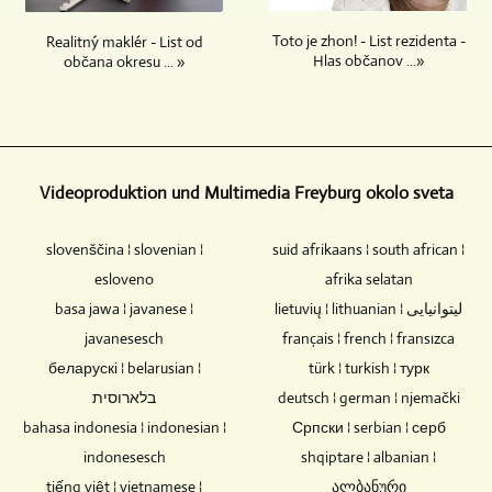
elektronické
textovým
kamery
a
komponenty,
materiálom.
používať,
videoreportáže.
Toto je zhon! - List rezidenta -
Realitný maklér - List od
táto
Ak
Hlas občanov ...»
závisí
občana okresu ... »
potenciálna
chcete,
od
zraniteľnosť
aby
toho,
a
bol
či
príčina
integrovaný
sa
straty
video
na
Videoproduktion und Multimedia Freyburg okolo sveta
údajov
materiál
podujatí
chýba.
od
zúčastňuje
slovenščina ¦ slovenian ¦
suid afrikaans ¦ south african ¦
Blu-
vás
publikum.
ray
alebo
esloveno
Ak
afrika selatan
disky,
z
sa
basa jawa ¦ javanese ¦
lietuvių ¦ lithuanian ¦ لیتوانیایی
DVD
iných
majú
javanesesch
français ¦ french ¦ fransızca
a
zdrojov,
nahrávať
беларускі ¦ belarusian ¦
türk ¦ turkish ¦ турк
CD
môžete
kolá
pre
בלארוסית
ho
deutsch ¦ german ¦ njemački
rozhovorov
hudbu
odoslať.
bez
bahasa indonesia ¦ indonesian ¦
Српски ¦ serbian ¦ серб
a
Zvukové
publika,
indonesesch
shqiptare ¦ albanian ¦
video
stopy
nakláňanie
tiếng việt ¦ vietnamese ¦
ალბანური