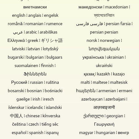
sú
z
motora
виетнамски
preto
македонски ¦ macedonian ¦
koncertných
nemusí
prvou
záznamov
byť
english ¦ anglais ¦ engelsk
ম্যাসেডোনিয়ান
voľbou
možno
potrebné.
română ¦ romanian ¦ rumence
فارسی فارسی ¦ persian farsia ¦
ako
tiež
To
عربي ¦ arabic ¦ arabiškas
persian persian
suvenír,
remixovať
znižuje
Ελληνικά ¦ greek ¦ ギリシャ語
norsk ¦ norwegian ¦
ako
a
technickú
darček
remastrovať.
latviski ¦ latvian ¦ lotyšský
նորվեգական
náročnosť.
alebo
bugarski ¦ bulgarian ¦ bulgaars
українська ¦ ukrainian ¦
na
suomalainen ¦ finnish ¦
ukraiński
predaj.
Ֆիններեն
қазақ ¦ kazakh ¦ kazajo
Русский ¦ russian ¦ ruština
malti ¦ maltese ¦ maltesisk
bosanski ¦ bosnian ¦ bośniacki
հայերեն ¦ armenian ¦ erməni
gaeilge ¦ irish ¦ iresch
azərbaycan ¦ azerbaijani ¦
íslenskur ¦ icelandic ¦ islandski
आज़रबाइजानी
中国人 ¦ chinese ¦ kínverska
ქართული ¦ georgian ¦
čeština ¦ czech ¦ tiếng séc
Γεωργιανή
español ¦ spanish ¦ ispanų
magyar ¦ hungarian ¦ венгр