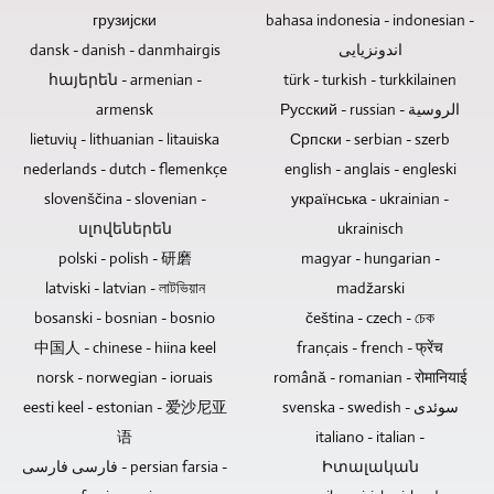
Wenn
um
um
грузијски
bahasa indonesia - indonesian -
Blu-
ggf.
eine
TV-
ray-
die
dansk - danish - danmhairgis
اندونزیایی
Veranstaltung
Beiträge
Discs,
Tonspuren
mit
und
հայերեն - armenian -
türk - turkish - turkkilainen
DVDs
einer
Publikum
Video-
armensk
Русский - russian - الروسية
und
Konzertaufzeichnung
handelt.
Reportagen
lietuvių - lithuanian - litauiska
Српски - serbian - szerb
CDs
neugemischt
Auf
produzieren.
sind
nederlands - dutch - flemenkçe
english - anglais - engleski
und
Motorschwenkneiger
dier
gemastert
kann
slovenščina - slovenian -
українська - ukrainian -
erste
werden
verzichtet
սլովեներեն
ukrainisch
Wahl,
sollen,
werden,
polski - polish - 研磨
magyar - hungarian -
um
können
wenn
latviski - latvian - লাটভিয়ান
madžarski
Musik
Sie
es
und
diese
bosanski - bosnian - bosnio
sich
čeština - czech - চেক
Videos
entsprechend
um
中国人 - chinese - hiina keel
français - french - फ्रेंच
zu
liefern.
Gesprächsrunden
norsk - norwegian - ioruais
română - romanian - रोमानियाई
verkaufen,
ohne
eesti keel - estonian - 爱沙尼亚
svenska - swedish - سوئدی
zu
Publikum
verschenken
语
italiano - italian -
handelt.
oder
فارسی فارسی - persian farsia -
Իտալական
als