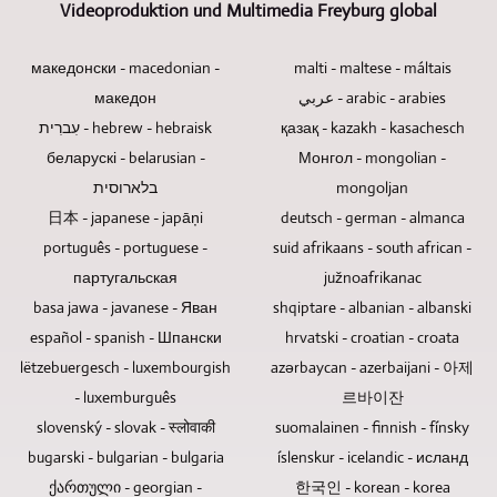
ist
Videoproduktion und Multimedia Freyburg global
Ebenfalls
denen
vieles
5
begrenzt.
können
mehrere
mehr.
und
Da
Logos
Personen
Durch
mehr
македонски - macedonian -
malti - maltese - máltais
Blu-
und
teilnehmen,
die
Kameras
македон
عربي - arabic - arabies
ray-
Klappentexte
setzen
vielen
durch
עִברִית - hebrew - hebraisk
қазақ - kazakh - kasachesch
Discs,
gestaltet
wir
Erfahrungen
eine
DVDs
und
беларускі - belarusian -
selbstverständlich
Монгол - mongolian -
sind
einzige
und
eingebunden
auf
wir
Person
בלארוסית
mongoljan
CDs
werden.
das
in
bedienen.
日本 - japanese - japāņi
deutsch - german - almanca
keine
Wir
bewährte
der
Dies
português - portuguese -
suid afrikaans - south african -
elektronischen
schneiden
Multikameraverfahren.
Lage,
spart
Bauteile
партугальская
auch
južnoafrikanac
Fernsteuerbare
für
Personalkosten
enthalten,
Videos
Kameras
Sie
basa jawa - javanese - Яван
shqiptare - albanian - albanski
für
fehlt
aus
würde
in
Sie.
español - spanish - Шпански
hrvatski - croatian - croata
diese
ihrem
zum
nahezu
lëtzebuergesch - luxembourgish
azərbaycan - azerbaijani - 아제
potentielle
oder
Einsatz
allen
- luxemburguês
Schwachstelle
르바이잔
Material
kommen,
Themen
und
aus
wenn
slovenský - slovak - स्लोवाकी
suomalainen - finnish - fínsky
tätig
Ursache
anderen
es
zu
bugarski - bulgarian - bulgaria
íslenskur - icelandic - исланд
für
Quellen.
sich
werden,
ქართული - georgian -
한국인 - korean - korea
Datenverluste.