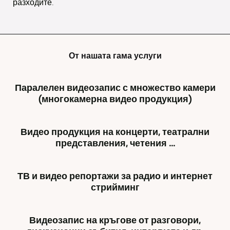
разходите.
От нашата гама услуги
Паралелен видеозапис с множество камери
(многокамерна видео продукция)
Videoproduktion
Видео продукция на концерти, театрални
und
представления, четения ...
Multimedia
Freyburg
Видеозаснемането
е
ТВ и видео репортажи за радио и интернет
на
една
стрийминг
театрални
от
представления,
малкото
И
концерти,
компании,
Видеозапис на кръгове от разговори,
в
четения
които