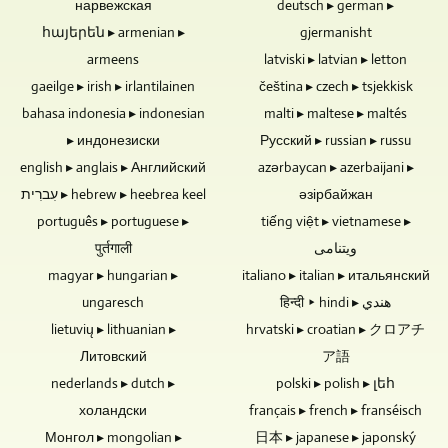
нарвежская
deutsch ▸ german ▸
са
концертен
накланяне
идеални
հայերեն ▸ armenian ▸
gjermanisht
запис
на
за
трябва
мотора.
armeens
latviski ▸ latvian ▸ letton
продажба,
да
gaeilge ▸ irish ▸ irlantilainen
čeština ▸ czech ▸ tsjekkisk
раздаване
бъдат
bahasa indonesia ▸ indonesian
malti ▸ maltese ▸ maltés
или
мастерирани,
▸ индонезиски
Русский ▸ russian ▸ russu
архивиране
ние
на
можем
english ▸ anglais ▸ Английский
azərbaycan ▸ azerbaijani ▸
музика
да
עִברִית ▸ hebrew ▸ heebrea keel
әзірбайжан
и
направим
português ▸ portuguese ▸
tiếng việt ▸ vietnamese ▸
видео.
това
पुर्तगाली
ویتنامی
или
magyar ▸ hungarian ▸
вие
italiano ▸ italian ▸ итальянский
можете
ungaresch
हिन्दी ▸ hindi ▸ هندي
да
lietuvių ▸ lithuanian ▸
hrvatski ▸ croatian ▸ クロアチ
го
Литовский
ア語
предоставите
nederlands ▸ dutch ▸
polski ▸ polish ▸ լեհ
като
файл.
холандски
français ▸ french ▸ franséisch
Монгол ▸ mongolian ▸
日本 ▸ japanese ▸ japonský