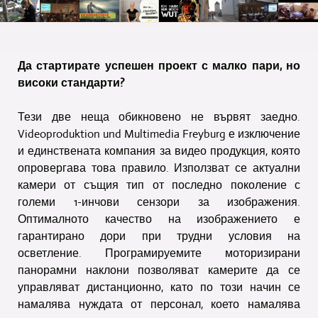
Да стартирате успешен проект с малко пари, но
високи стандарти?
Тези две неща обикновено не вървят заедно.
Videoproduktion und Multimedia Freyburg е изключение
и единствената компания за видео продукция, която
опровергава това правило. Използват се актуални
камери от същия тип от последно поколение с
големи 1-инчови сензори за изображения.
Оптималното качество на изображението е
гарантирано дори при трудни условия на
осветление. Програмируемите моторизирани
панорамни наклони позволяват камерите да се
управляват дистанционно, като по този начин се
намалява нуждата от персонал, което намалява