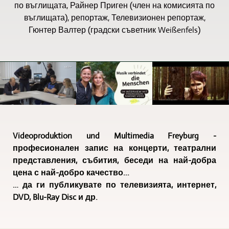
по въглищата, Райнер Приген (член на комисията по
въглищата), репортаж, Телевизионен репортаж,
Гюнтер Валтер (градски съветник Weißenfels)
Videoproduktion und Multimedia Freyburg -
професионален запис на концерти, театрални
представления, събития, беседи на най-добра
цена с най-добро качество...
… да ги публикувате по телевизията, интернет,
DVD, Blu-Ray Disc и др.