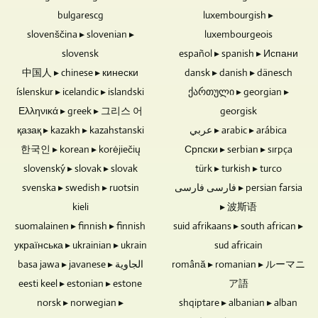
ако
видео
човек.
не
време
bulgarescg
става
luxembourgish ▸
репортажи
Това
съдържат
на
въпрос
за
ви
slovenščina ▸ slovenian ▸
luxembourgeois
електронни
редактирането
за
вас
спестява
slovensk
español ▸ spanish ▸ Испани
компоненти,
на
събитие
на
разходи
中国人 ▸ chinese ▸ кинески
dansk ▸ danish ▸ dänesch
тази
видео.
с
почти
за
потенциална
íslenskur ▸ icelandic ▸ islandski
Можете
ქართული ▸ georgian ▸
публика.
всяка
персонал.
уязвимост
също
Ако
тема.
Ελληνικά ▸ greek ▸ 그리스 어
georgisk
и
да
интервюта,
қазақ ▸ kazakh ▸ kazahstanski
عربي ▸ arabic ▸ arábica
причина
изпратите
разговори
한국인 ▸ korean ▸ korėjiečių
Српски ▸ serbian ▸ sırpça
за
съществуващи
или
slovenský ▸ slovak ▸ slovak
загуба
türk ▸ turkish ▸ turco
изображения,
кръгове
на
текстови,
от
svenska ▸ swedish ▸ ruotsin
فارسی فارسی ▸ persian farsia
данни
видео
дискусии
kieli
▸ 波斯语
отсъства.
и
се
suomalainen ▸ finnish ▸ finnish
suid afrikaans ▸ south african ▸
Blu-
аудио
записват
українська ▸ ukrainian ▸ ukrain
sud africain
ray
материали.
без
дискове,
Ако,
basa jawa ▸ javanese ▸ الجاوية
română ▸ romanian ▸ ルーマニ
публика,
DVD
например,
няма
eesti keel ▸ estonian ▸ estone
ア語
и
аудиозаписите
нужда
norsk ▸ norwegian ▸
shqiptare ▸ albanian ▸ alban
CD
на
от